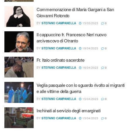
Commemorazione di Maria Gargani a San
Giovanni Rotondo
BY
STEFANO CAMPANELLA
15/05/2023
0
Il cappuccino fr. Francesco Neri nuovo
arcivescovo di Otranto
BY
STEFANO CAMPANELLA
19/04/2023
0
Fr. Italo ordinato sacerdote
BY
STEFANO CAMPANELLA
16/04/2023
0
Veglia pasquale con lo sguardo rivolto ai migranti
e alle vittime della guerra
BY
STEFANO CAMPANELLA
15/04/2023
0
Inchinati al servizio degli emarginati
BY
STEFANO CAMPANELLA
15/04/2023
0