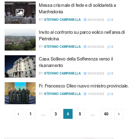
Messa crismale di fede e di solidarietà a
Manfredonia
BY
STEFANO CAMPANELLA
06/04/2023
0
Invito al confronto su parco eolico nell’area di
Pietrelcina
BY
STEFANO CAMPANELLA
20/03/2023
0
Casa Sollievo della Sofferenza verso il
risanamento
BY
STEFANO CAMPANELLA
09/03/2023
0
Fr. Francesco Dileo nuovo ministro provinciale.
BY
STEFANO CAMPANELLA
10/02/2023
0
1
…
3
4
5
…
40