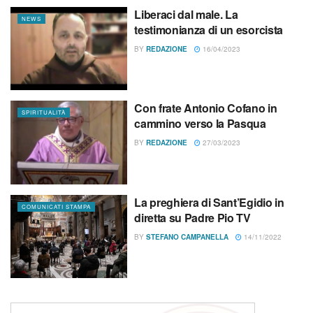
Liberaci dal male. La
NEWS
testimonianza di un esorcista
BY
REDAZIONE
16/04/2023
Con frate Antonio Cofano in
SPIRITUALITÀ
cammino verso la Pasqua
BY
REDAZIONE
27/03/2023
La preghiera di Sant’Egidio in
COMUNICATI STAMPA
diretta su Padre Pio TV
BY
STEFANO CAMPANELLA
14/11/2022