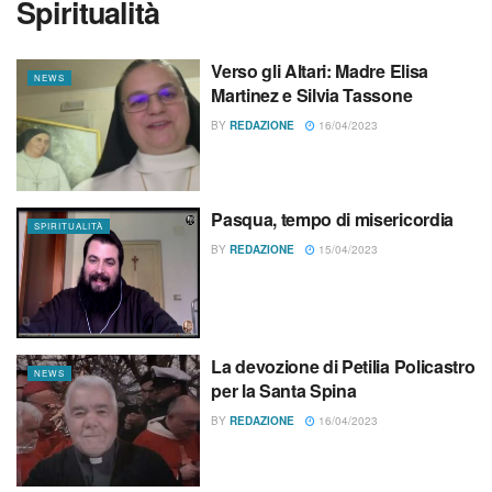
Spiritualità
Verso gli Altari: Madre Elisa
NEWS
Martinez e Silvia Tassone
BY
REDAZIONE
16/04/2023
Pasqua, tempo di misericordia
SPIRITUALITÀ
BY
REDAZIONE
15/04/2023
La devozione di Petilia Policastro
NEWS
per la Santa Spina
BY
REDAZIONE
16/04/2023