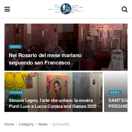
NEWS
Nel Rosario del mese mariano
seguendo san Francesco
CHIESA
NEWS
Simone Legno, l’arte che unisce: la mostra
SANT’EGIDI
Punti Luce a Lucca Comics and Games 2025
PREGHIERA
Home
Category
News
Spiritualità