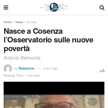
Home
News
Sociale
Nasce a Cosenza
l’Osservatorio sulle nuove
povertà
Antonio Belmonte
by
Redazione
3 anni ago
A
A
Reading Time: 1 min read