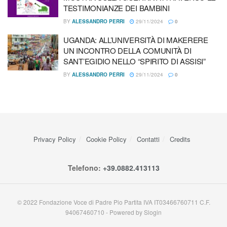
AIDS, l’impegno di Sant’Egidio in Africa: con il programma
TESTIMONIANZE DEI BAMBINI
DREAM cure gratuite e futuro ai giovani
BY
ALESSANDRO PERRI
29/11/2024
0
UGANDA: ALL’UNIVERSITÀ DI MAKERERE
UN INCONTRO DELLA COMUNITÀ DI
SANT’EGIDIO NELLO “SPIRITO DI ASSISI”
BY
ALESSANDRO PERRI
29/11/2024
0
Privacy Policy
Cookie Policy
Contatti
Credits
Telefono:
+39.0882.413113
© 2022 Fondazione Voce di Padre Pio Partita IVA IT03466760711 C.F.
94067460710 - Powered by Slogin