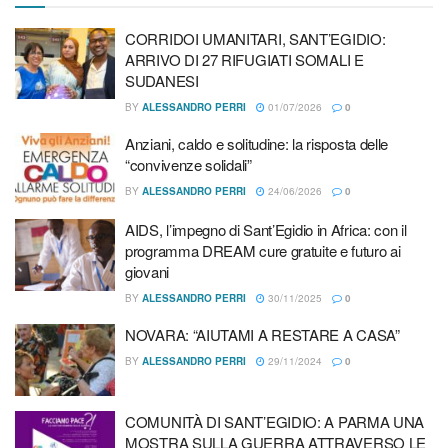
CORRIDOI UMANITARI, SANT’EGIDIO:
ARRIVO DI 27 RIFUGIATI SOMALI E
SUDANESI
BY
ALESSANDRO PERRI
01/07/2026
0
Anziani, caldo e solitudine: la risposta delle
“convivenze solidali”
BY
ALESSANDRO PERRI
24/06/2026
0
AIDS, l’impegno di Sant’Egidio in Africa: con il
programma DREAM cure gratuite e futuro ai
giovani
Articoli
correlati
BY
ALESSANDRO PERRI
30/11/2025
0
NOVARA: “AIUTAMI A RESTARE A CASA”
CORRIDOI UMANITARI, SANT’EGIDIO: ARRIVO DI 27
RIFUGIATI SOMALI E SUDANESI
BY
ALESSANDRO PERRI
29/11/2024
0
Anziani, caldo e solitudine: la risposta delle “convivenze
solidali”
COMUNITÀ DI SANT’EGIDIO: A PARMA UNA
MOSTRA SULLA GUERRA ATTRAVERSO LE