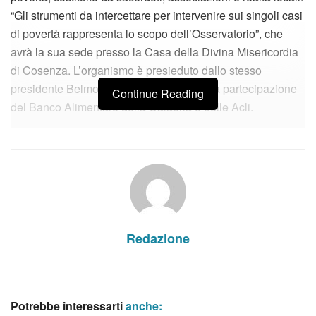
“Gli strumenti da intercettare per intervenire sui singoli casi
di povertà rappresenta lo scopo dell’Osservatorio”, che
avrà la sua sede presso la Casa della Divina Misericordia
di Cosenza. L’organismo è presieduto dallo stesso
presidente Belmonte e vede, tra gli altri, la partecipazione
Continue Reading
del Banco Alimentare della Calabria e delle Acli.
Redazione
Potrebbe interessarti
anche: