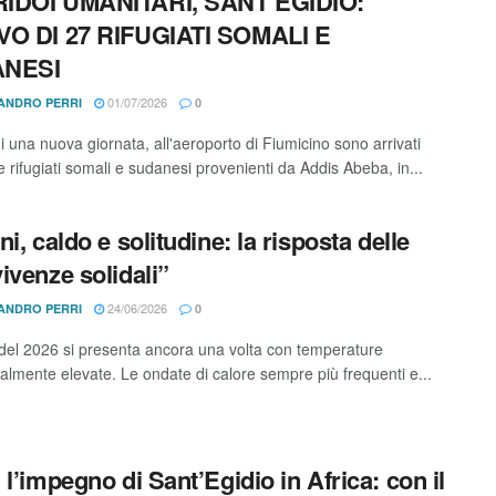
IDOI UMANITARI, SANT’EGIDIO:
VO DI 27 RIFUGIATI SOMALI E
NESI
01/07/2026
ANDRO PERRI
0
di una nuova giornata, all'aeroporto di Fiumicino sono arrivati
e rifugiati somali e sudanesi provenienti da Addis Abeba, in...
i, caldo e solitudine: la risposta delle
ivenze solidali”
24/06/2026
ANDRO PERRI
0
 del 2026 si presenta ancora una volta con temperature
almente elevate. Le ondate di calore sempre più frequenti e...
 l’impegno di Sant’Egidio in Africa: con il