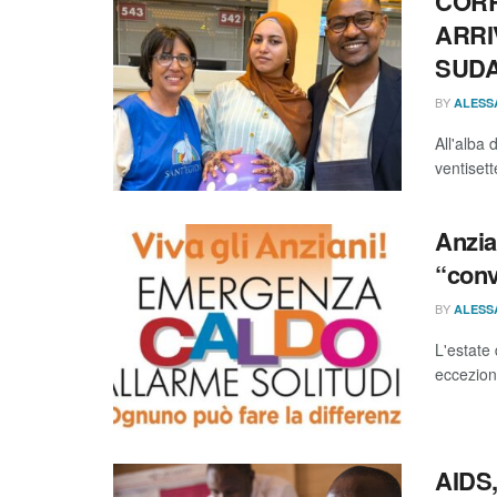
CORR
ARRI
SUDA
BY
ALESS
All'alba 
ventisett
Anzian
“conv
BY
ALESS
L'estate
eccezion
AIDS,