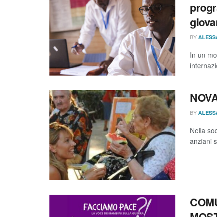
progr
giova
BY
ALESS
In un mo
internazi
NOVA
BY
ALESS
Nella soc
anziani s
COMU
MOST