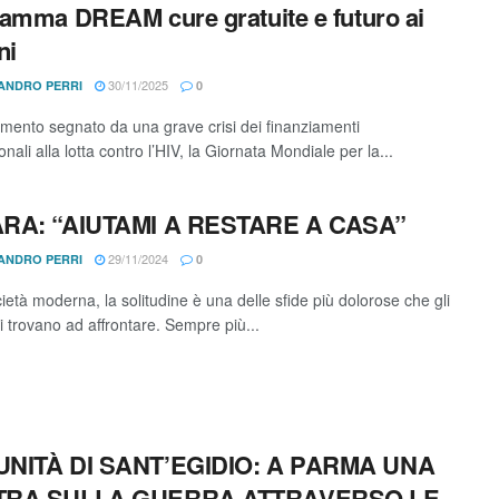
amma DREAM cure gratuite e futuro ai
ni
30/11/2025
ANDRO PERRI
0
mento segnato da una grave crisi dei finanziamenti
onali alla lotta contro l’HIV, la Giornata Mondiale per la...
RA: “AIUTAMI A RESTARE A CASA”
29/11/2024
ANDRO PERRI
0
ietà moderna, la solitudine è una delle sfide più dolorose che gli
i trovano ad affrontare. Sempre più...
NITÀ DI SANT’EGIDIO: A PARMA UNA
RA SULLA GUERRA ATTRAVERSO LE