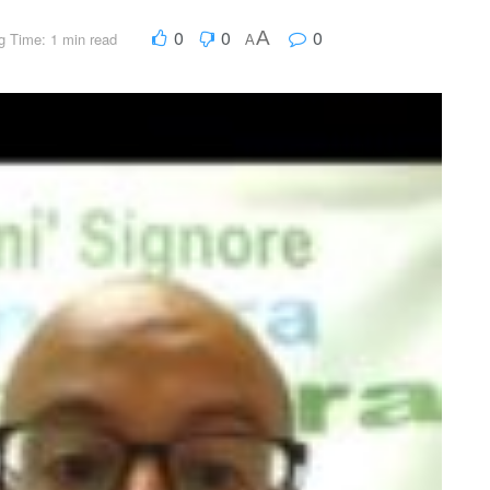
0
0
0
A
g Time: 1 min read
A