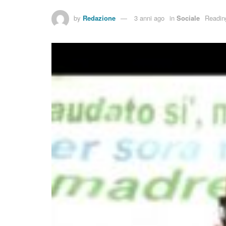
by
Redazione
3 anni ago
in
Sociale
Readin