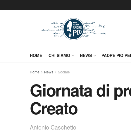
HOME
CHI SIAMO
NEWS
PADRE PIO PE
Home
News
Sociale
Giornata di pr
Creato
Antonio Caschetto