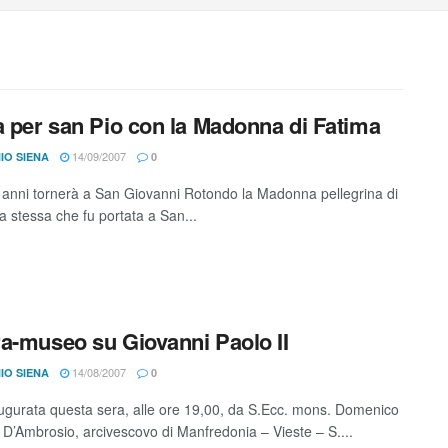
a per san Pio con la Madonna di Fatima
14/09/2007
IO SIENA
0
anni tornerà a San Giovanni Rotondo la Madonna pellegrina di
a stessa che fu portata a San...
a-museo su Giovanni Paolo II
14/08/2007
IO SIENA
0
ugurata questa sera, alle ore 19,00, da S.Ecc. mons. Domenico
D’Ambrosio, arcivescovo di Manfredonia – Vieste – S....