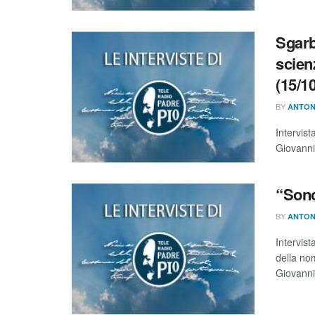
Sgarb
scien
(15/1
BY
ANTON
Intervist
Giovanni
“Sono
BY
ANTON
Intervis
della no
Giovanni