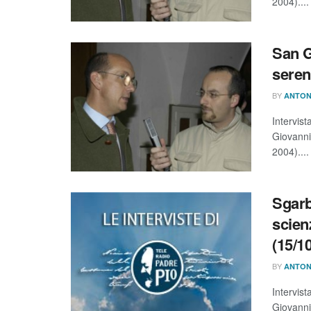
2004)....
San G
seren
BY
ANTON
Intervist
Giovanni
2004)....
Sgarb
scien
(15/1
BY
ANTON
Intervist
Giovanni