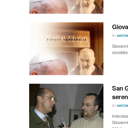
Giova
BY
ANTON
Giovanni 
conobbe P
San G
seren
BY
ANTON
Intervist
Giovanni