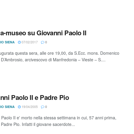
a-museo su Giovanni Paolo II
07/02/2017
IO SIENA
0
ugurata questa sera, alle ore 19,00, da S.Ecc. mons. Domenico
D’Ambrosio, arcivescovo di Manfredonia – Vieste – S....
nni Paolo II e Padre Pio
19/04/2005
IO SIENA
0
Paolo II e' morto nella stessa settimana in cui, 57 anni prima,
adre Pio. Infatti il giovane sacerdote...