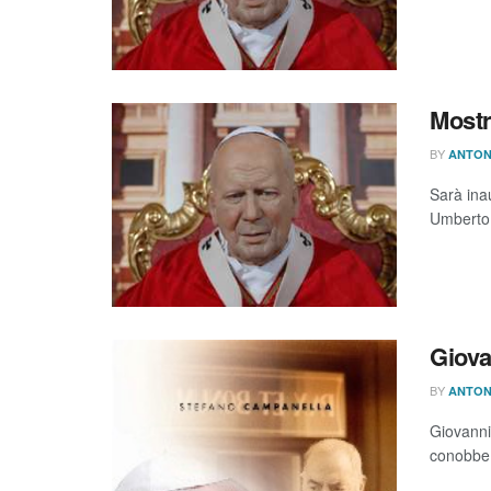
Mostr
BY
ANTON
Sarà ina
Umberto 
Giova
BY
ANTON
Giovanni 
conobbe P