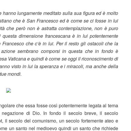
 hanno lungamente meditato sulla sua figura ed è molto
cristiano che è San Francesco ed è come se ci fosse in lui
lità che però non è astratta contemplazione, non è puro
di questa dimensione francescana è in lui potentemente
rancesco che c’è in lui. Per il resto gli ostacoli che la
a azione sembrano comporsi in questa che in fondo è
esa Vaticana e quindi è come se oggi il riconoscimento di
nno visto in lui la speranza e i miracoli, ma anche della
 due mondi.
ingolare che essa fosse così potentemente legata al tema
 negazione di Dio. In fondo il secolo breve, il secolo
Pot, il secolo del comunismo, un secolo fortemente ateo e
come un santo nel medioevo quindi un santo che richiede