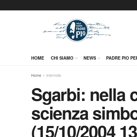
HOME
CHI SIAMO
NEWS
PADRE PIO PE
Home
Interviste
Sgarbi: nella 
scienza simbol
(15/10/2004 13