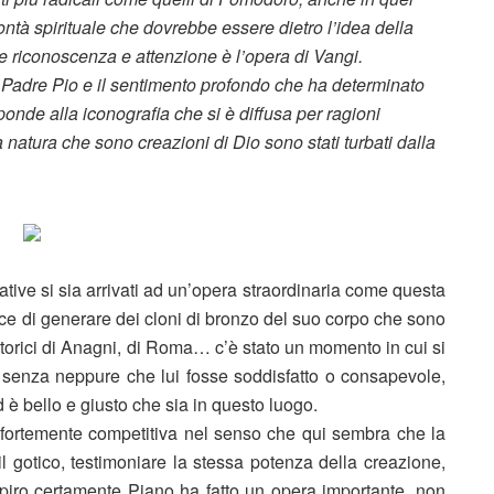
ontà spirituale che dovrebbe essere dietro l’idea della
e riconoscenza e attenzione è l’opera di Vangi.
Padre Pio e il sentimento profondo che ha determinato
onde alla iconografia che si è diffusa per ragioni
 natura che sono creazioni di Dio sono stati turbati dalla
trative si sia arrivati ad un’opera straordinaria come questa
vece di generare dei cloni di bronzo del suo corpo che sono
storici di Anagni, di Roma… c’è stato un momento in cui si
 senza neppure che lui fosse soddisfatto o consapevole,
d è bello e giusto che sia in questo luogo.
ea fortemente competitiva nel senso che qui sembra che la
l gotico, testimoniare la stessa potenza della creazione,
espiro certamente Piano ha fatto un opera importante, non