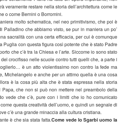
rà veramente restare nella storia dell’architettura come le
he o come Bernini o Borromini.
niera molto schematica, nel neo primitivismo, che poi è
 di Palladino che abbiamo visto, se pur in maniera un po’
a sacralità con una certa efficacia, per cui è comunque
a Puglia con questa figura così potente che è stato Padre
pporto che c’è tra la Chiesa e l’arte. Siccome io sono stato
à del crocifisso nelle scuole contro tutti quelli che, a parte i
oglierlo… è un atto violentissimo non contro la fede ma
ante, Michelangelo e anche per un attimo quella è una cosa
llora è la cosa più alta che è stata espressa nella storia
il Papa, che non si può non mettere nel preambolo della
ondo vede che c’è, pure con i limiti che io ho comunicato
, come questa creatività dell’uomo, e quindi un segnale di
ve c’è una grande minaccia alla cultura cristiana.
nte è che sia stata fatta.
Come vede lo Sgarbi uomo la