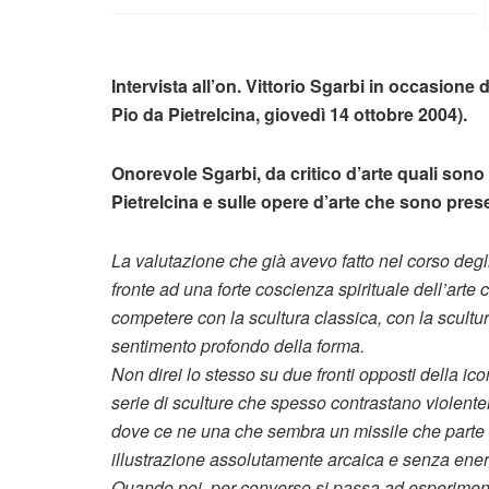
Intervista all’on. Vittorio Sgarbi in occasion
Pio da Pietrelcina, giovedì 14 ottobre 2004).
Onorevole Sgarbi, da critico d’arte quali sono
Pietrelcina e sulle opere d’arte che sono pres
La valutazione che già avevo fatto nel corso degli
fronte ad una forte coscienza spirituale dell’arte 
competere con la scultura classica, con la scultu
sentimento profondo della forma.
Non direi lo stesso su due fronti opposti della ic
serie di sculture che spesso contrastano violente
dove ce ne una che sembra un missile che parte 
illustrazione assolutamente arcaica e senza energ
Quando poi, per converso si passa ad esperiment