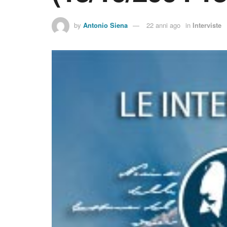
by
Antonio Siena
22 anni ago
in
Interviste