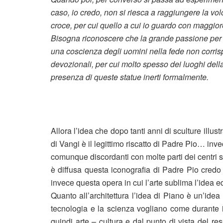
caso, io credo, non si riesca a raggiungere la vol
croce, per cui quello a cui io guardo con maggior
Bisogna riconoscere che la grande passione per 
una coscienza degli uomini nella fede non corrisp
devozionali, per cui molto spesso dei luoghi della
presenza di queste statue inerti formalmente.
Allora l’idea che dopo tanti anni di sculture illus
di Vangi è il legittimo riscatto di Padre Pio… in
comunque discordanti con molte parti dei centri 
è diffusa questa iconografia di Padre Pio credo
invece questa opera in cui l’arte sublima l’idea e
Quanto all’architettura l’idea di Piano è un’id
tecnologia e la scienza vogliano come durante i
quindi arte – cultura e dal punto di vista del r