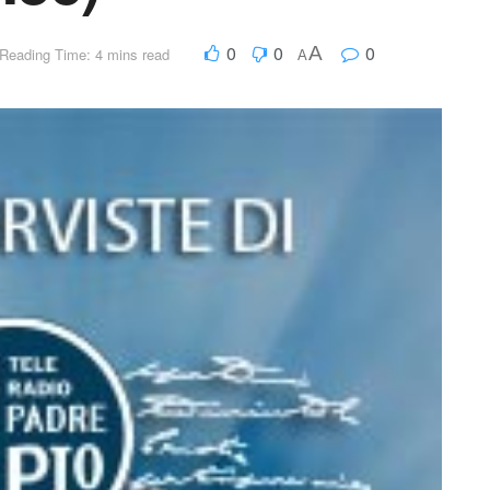
0
0
0
A
Reading Time: 4 mins read
A