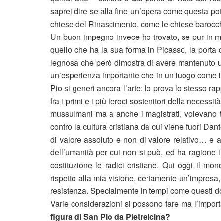
saprei dire se alla fine un’opera come questa pot
chiese del Rinascimento, come le chiese barocc
Un buon impegno invece ho trovato, se pur in ma
quello che ha la sua forma in Picasso, la porta
legnosa che però dimostra di avere mantenuto un
un’esperienza importante che in un luogo come l
Pio si generi ancora l’arte: lo prova lo stesso ra
fra i primi e i più feroci sostenitori della necessit
mussulmani ma a anche i magistrati, volevano t
contro la cultura cristiana da cui viene fuori D
di valore assoluto e non di valore relativo… e a
dell’umanità per cui non si può, ed ha ragione 
costituzione le radici cristiane. Qui oggi il m
rispetto alla mia visione, certamente un’impresa
resistenza. Specialmente in tempi come questi do
Varie considerazioni si possono fare ma l’importa
figura di San Pio da Pietrelcina?