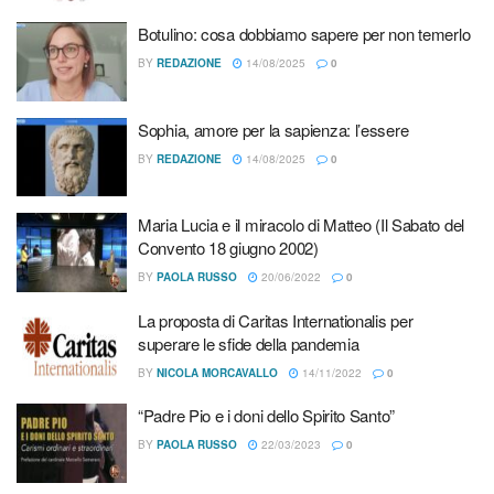
riflessioni del dottor Giuseppe Caccioppoli sui doni
Botulino: cosa dobbiamo sapere per non temerlo
spirituali di San Pio.
BY
REDAZIONE
14/08/2025
0
Tags:
Casa Sollievo della Sofferenza
Sophia, amore per la sapienza: l’essere
BY
REDAZIONE
14/08/2025
0
Maria Lucia e il miracolo di Matteo (Il Sabato del
Convento 18 giugno 2002)
BY
PAOLA RUSSO
20/06/2022
0
La proposta di Caritas Internationalis per
superare le sfide della pandemia
BY
NICOLA MORCAVALLO
14/11/2022
0
“Padre Pio e i doni dello Spirito Santo”
BY
PAOLA RUSSO
22/03/2023
0