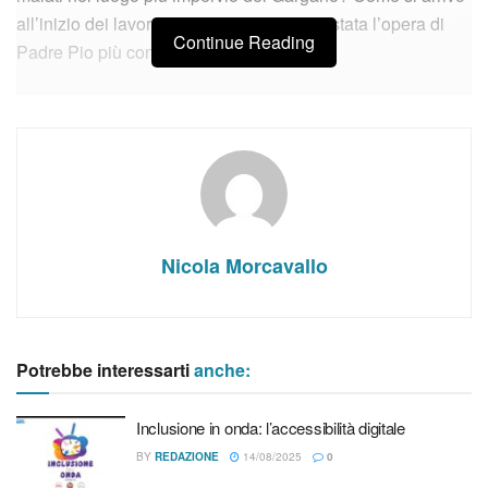
all’inizio dei lavori di quella che sarebbe stata l’opera di
Continue Reading
Padre Pio più conosciuta al mondo?
Articoli
correlati
Inclusione in onda: l’accessibilità digitale
Botulino: cosa dobbiamo sapere per non temerlo
Sophia, amore per la sapienza: l’essere
Nicola Morcavallo
Potrebbe interessarti
anche:
Ne parliamo quest’oggi, con Stefano Campanella,
all’interno della rubrica dedicata al nuovo profilo biografico
Inclusione in onda: l’accessibilità digitale
del Santo di Pietrelcina.
BY
REDAZIONE
14/08/2025
0
All’interno, come ogni settimana, non mancheranno le