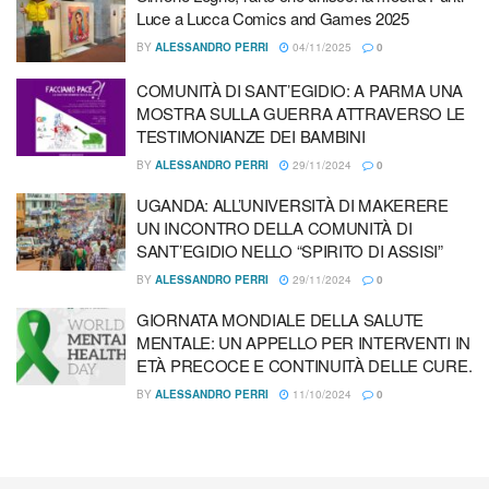
partecipanti alle processioni prende il nome di nazzicata.
Luce a Lucca Comics and Games 2025
Salvatore Pace, dell’arciconfraternita del Carmine di
BY
ALESSANDRO PERRI
04/11/2025
0
Taranto
, ci racconta le radici, la storia, il significato di
COMUNITÀ DI SANT’EGIDIO: A PARMA UNA
questo rito così suggestivo che vuole riaffermare la pietà
MOSTRA SULLA GUERRA ATTRAVERSO LE
popolare come pratica devozionale delle nostre comunità.
TESTIMONIANZE DEI BAMBINI
Le processioni, le statue, i simboli, viste non solo come
BY
ALESSANDRO PERRI
29/11/2024
0
manifestazione pubblica di fede, ma come testimonianza di
UGANDA: ALL’UNIVERSITÀ DI MAKERERE
una storia, di un vissuto, di una cultura che ancora oggi, a
UN INCONTRO DELLA COMUNITÀ DI
distanza di tanti anni, sono in grado di parlare al cuore e
SANT’EGIDIO NELLO “SPIRITO DI ASSISI”
all’anima di tante persone e probabilmente anche in grado
BY
ALESSANDRO PERRI
29/11/2024
0
di suscitare emozioni e senso di appartenenza in chi non è
GIORNATA MONDIALE DELLA SALUTE
cattolico praticante.
MENTALE: UN APPELLO PER INTERVENTI IN
ETÀ PRECOCE E CONTINUITÀ DELLE CURE.
Guarda l’intervista a Salvatore Pace
BY
ALESSANDRO PERRI
11/10/2024
0