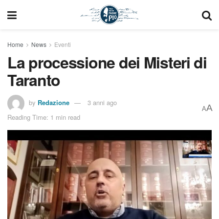
Home
News
Eventi
La processione dei Misteri di
Taranto
by
Redazione
3 anni ago
A
A
Reading Time: 1 min read