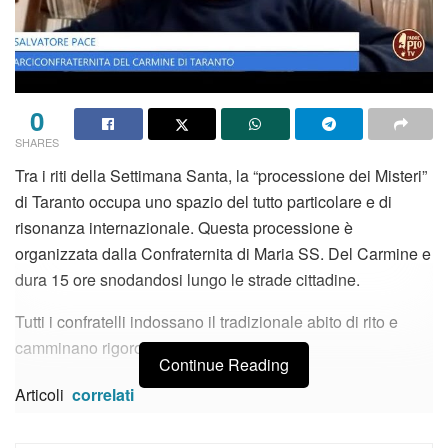
0
SHARES
Tra i riti della Settimana Santa, la “processione dei Misteri”
di Taranto occupa uno spazio del tutto particolare e di
risonanza internazionale. Questa processione è
organizzata dalla Confraternita di Maria SS. Del Carmine e
dura 15 ore snodandosi lungo le strade cittadine.
Tutti i confratelli indossano il tradizionale abito di rito e
camminano rigorosamente scalzi.
Continue Reading
Articoli
correlati
Anziani, caldo e solitudine: la risposta delle “convivenze