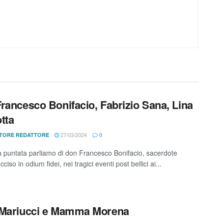
rancesco Bonifacio, Fabrizio Sana, Lina
tta
27/03/2024
TORE REDATTORE
0
a puntata parliamo di don Francesco Bonifacio, sacerdote
cciso in odium fidei, nei tragici eventi post bellici ai...
 Mariucci e Mamma Morena