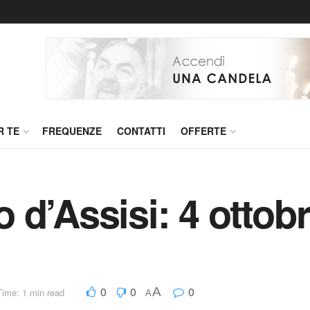
R TE
FREQUENZE
CONTATTI
OFFERTE
 d’Assisi: 4 ottob
0
0
0
A
ime: 1 min read
A