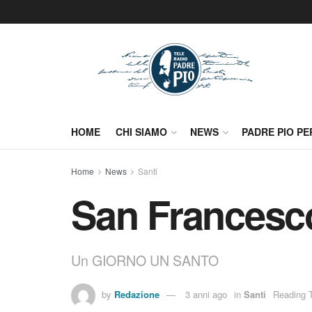
HOME
CHI SIAMO
NEWS
PADRE PIO PE
Home
News
Santi
San Francesco
Un GIORNO UN SANTO
by
Redazione
3 anni ago
in
Santi
Reading T