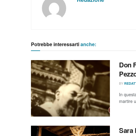
Potrebbe interessarti
anche:
Don F
Pezzo
BY
REDAT
In quest
martire u
Sara