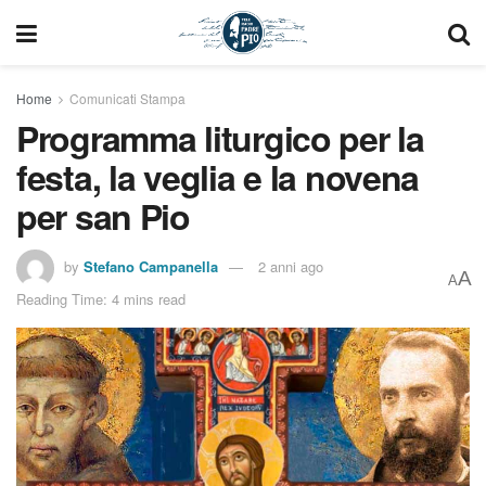
Home
Comunicati Stampa
Programma liturgico per la
festa, la veglia e la novena
per san Pio
by
Stefano Campanella
2 anni ago
A
A
Reading Time: 4 mins read