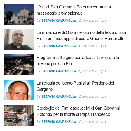
La situazione di Gaza nel giorno della festa di san Pio in un
I frati di San Giovanni Rotondo estranei a
messaggio di padre Gabriel Romanelli
messaggio promozionale
BY
STEFANO CAMPANELLA
16/12/2025
0
La situazione di Gaza nel giorno della festa di san
Pio in un messaggio di padre Gabriel Romanelli
(Card. Enrico Feroci)
BY
STEFANO CAMPANELLA
23/09/2025
0
Programma liturgico per la festa, la veglia e la
Altre due Messe, nella stessa giornata, saranno presiedute
novena per san Pio
alle 7,30 e alle 17,00 rispettivamente dall’arcivescovo
BY
STEFANO CAMPANELLA
17/09/2025
0
emerito di Lecce
mons.
Domenico D’Ambrosio
e
dall’arcivescovo di Manfredonia – Vieste – San Giovanni
La reliquia del beato Puglisi al “Perdono del
Rotondo
padre
Franco Moscone
, che è anche presidente
Gargano”
di “Casa Sollievo della Sofferenza” e direttore generale
BY
STEFANO CAMPANELLA
26/06/2025
0
dell’Associazione internazionale dei Gruppi di preghiera di
Cordoglio dei Frati cappuccini di San Giovanni
Padre Pio.
Rotondo per la morte di Papa Francesco
BY
STEFANO CAMPANELLA
21/04/2025
0
Il giorno precedente sarà caratterizzato dalla Celebrazione