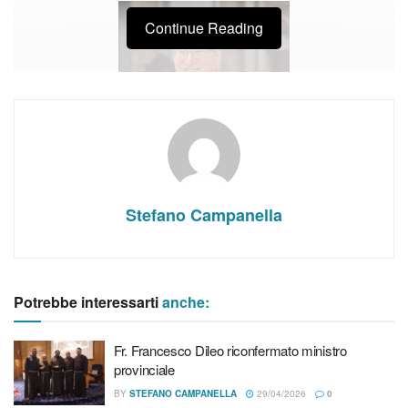
Continue Reading
Stefano Campanella
Articoli
correlati
Potrebbe interessarti
anche:
Fr. Francesco Dileo riconfermato ministro provinciale
Fr. Francesco Dileo riconfermato ministro
I frati di San Giovanni Rotondo estranei a messaggio
provinciale
promozionale
BY
STEFANO CAMPANELLA
29/04/2026
0