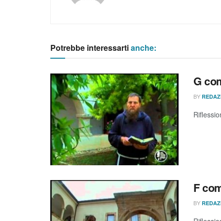
Potrebbe interessarti
anche:
G com
BY
REDAZ
Riflessio
F com
BY
REDAZ
Riflessio