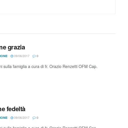
e grazia
09/06/2017
IONE
0
ni sulla famiglia a cura di fr. Orazio Renzetti OFM Cap.
e fedeltà
09/06/2017
IONE
0
ni sulla famiglia a cura di fr. Orazio Renzetti OFM Cap.