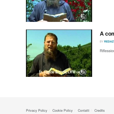
A com
BY
REDAZ
Riflessio
Privacy Policy
Cookie Policy
Contatti
Credits