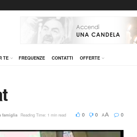
R TE
FREQUENZE
CONTATTI
OFFERTE
t
0
0
0
A
a famiglia
Reading Time: 1 min read
A