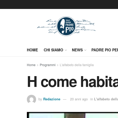
HOME
CHI SIAMO
NEWS
PADRE PIO PE
Home
Programmi
L'alfabeto della famiglia
H come habita
by
Redazione
20 anni ago
in
L'alfabeto dell