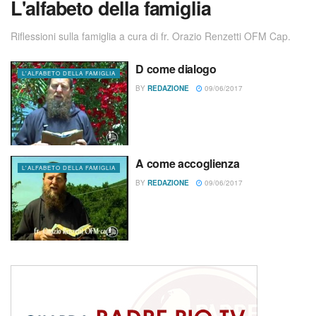
L'alfabeto della famiglia
Riflessioni sulla famiglia a cura di fr. Orazio Renzetti OFM Cap.
D come dialogo
L'ALFABETO DELLA FAMIGLIA
BY
REDAZIONE
09/06/2017
A come accoglienza
L'ALFABETO DELLA FAMIGLIA
BY
REDAZIONE
09/06/2017