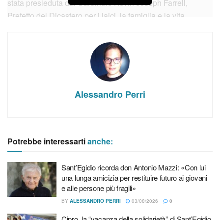
stata presieduta dal Cardinale Kevin Joseph Farrell,
Prefetto del Dicastero per i laici, la famiglia e la vita.
Alessandro Perri
Potrebbe interessarti
anche:
Sant’Egidio ricorda don Antonio Mazzi: «Con lui
una lunga amicizia per restituire futuro ai giovani
e alle persone più fragili»
Il Cardinale Kevin Joseph Farrell
BY
ALESSANDRO PERRI
03/08/2026
0
Nel corso della celebrazione, sono stati ricordati – come
Cipro, la “vacanza della solidarietà” di Sant’Egidio