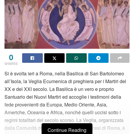
0
SHARES
Si è svolta ieri a Roma, nella Basilica di San Bartolomeo
all’Isola, la Veglia Ecumenica di preghiera per i Martiri del
XX e del XXI secolo. La Basilica è un vero e proprio
Santuario dei Nuovi Martiri ed accoglie i testimoni della
fede provenienti da Europa, Medio Oriente, Asia,
Americhe, Oceania e Africa, nonché quelli uccisi sotto i
regimi totalitari del secolo scorso. La Veglia, organizzata
dalla Comunità di Sant’Egidio e dalla Diocesi di Roma, è
Continue Reading