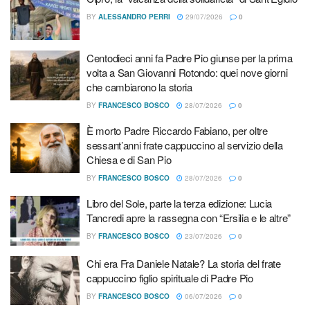
ultimi in ordine di tempo – tre monaci egiziani copto-
BY
ALESSANDRO PERRI
29/07/2026
0
ortodossi (Takla el- Samouili, Youstos ava-Markos e Mina
ava-Markostre), pugnalati a morte in Sudafrica il 23 marzo,
Centodieci anni fa Padre Pio giunse per la prima
e padre William Banda della Società S. Patrizio per le
volta a San Giovanni Rotondo: quei nove giorni
Missioni Estere, ucciso il giorno successivo. Per loro e per
che cambiarono la storia
ogni altro Martire ricordato è stata accesa una candela.
BY
FRANCESCO BOSCO
28/07/2026
0
Sono stati posti poi ai piedi dell’altare, in rappresentanza
È morto Padre Riccardo Fabiano, per oltre
dei quattro continenti, quattro crocifissi, circondati dalle
sessant’anni frate cappuccino al servizio della
palme, simbolo di pace.
Chiesa e di San Pio
BY
FRANCESCO BOSCO
28/07/2026
0
Articoli
correlati
Libro del Sole, parte la terza edizione: Lucia
Tancredi apre la rassegna con “Ersilia e le altre”
Sant’Egidio ricorda don Antonio Mazzi: «Con lui una lunga
BY
FRANCESCO BOSCO
23/07/2026
0
amicizia per restituire futuro ai giovani e alle persone più
fragili»
Chi era Fra Daniele Natale? La storia del frate
cappuccino figlio spirituale di Padre Pio
Cipro, la “vacanza della solidarietà” di Sant’Egidio
BY
FRANCESCO BOSCO
06/07/2026
0