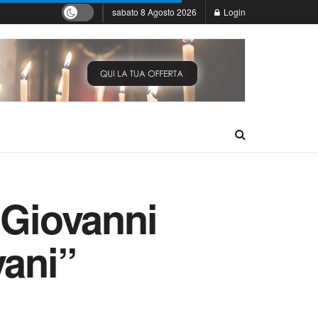
sabato 8 Agosto 2026
Login
 Giovanni
vani”