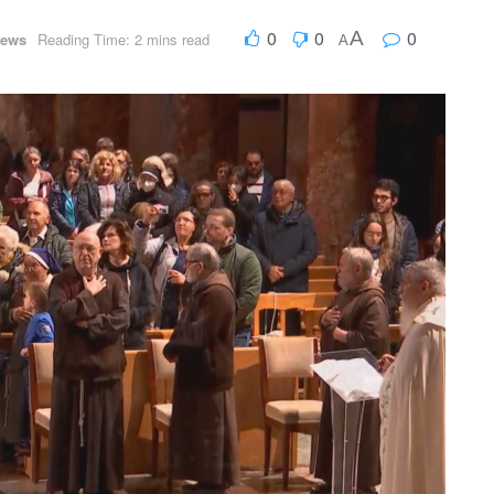
0
0
0
A
ews
Reading Time: 2 mins read
A