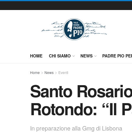
HOME
CHI SIAMO
NEWS
PADRE PIO PE
Home
News
Eventi
Santo Rosario
Rotondo: “Il 
In preparazione alla Gmg di Lisbona