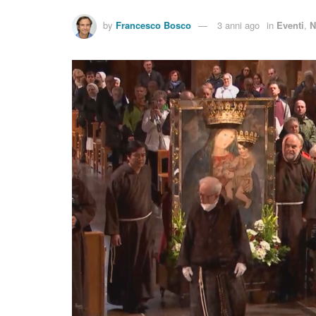
by
Francesco Bosco
3 anni ago
in
Eventi
,
N