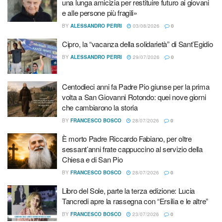
a diffondere un sistema di disinformazione a larga scala e
una lunga amicizia per restituire futuro ai giovani
e alle persone più fragili»
non aumentino anche la solitudine di chi già è solo,
privandoci di quel calore che solo la comunicazione tra
BY
ALESSANDRO PERRI
03/08/2026
0
persone può dare
”. Ed ancora: “
È importante guidare
Cipro, la “vacanza della solidarietà” di Sant’Egidio
l’intelligenza artificiale e gli algoritmi, perché vi sia in
BY
ALESSANDRO PERRI
29/07/2026
0
ognuno una consapevolezza responsabile nell’uso e nello
sviluppo di queste forme differenti di comunicazione che si
Centodieci anni fa Padre Pio giunse per la prima
vanno ad affiancare a quelle dei social media e di Internet.
volta a San Giovanni Rotondo: quei nove giorni
È necessario che la comunicazione sia orientata a una vita
che cambiarono la storia
più piena della persona umana
”.
BY
FRANCESCO BOSCO
28/07/2026
0
È morto Padre Riccardo Fabiano, per oltre
Articoli
correlati
sessant’anni frate cappuccino al servizio della
Chiesa e di San Pio
Sant’Egidio ricorda don Antonio Mazzi: «Con lui una lunga
BY
FRANCESCO BOSCO
28/07/2026
0
amicizia per restituire futuro ai giovani e alle persone più
fragili»
Libro del Sole, parte la terza edizione: Lucia
Tancredi apre la rassegna con “Ersilia e le altre”
Cipro, la “vacanza della solidarietà” di Sant’Egidio
BY
FRANCESCO BOSCO
23/07/2026
0