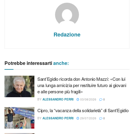
Redazione
Potrebbe interessarti
anche:
Sant’Egidio ricorda don Antonio Mazzi: «Con lui
una lunga amicizia per restituire futuro ai giovani
e alle persone più fragili»
BY
ALESSANDRO PERRI
03/08/2026
0
Articoli
correlati
Cipro, la “vacanza della solidarietà” di Sant’Egidio
Sant’Egidio ricorda don Antonio Mazzi: «Con lui una lunga
BY
ALESSANDRO PERRI
29/07/2026
0
amicizia per restituire futuro ai giovani e alle persone più
fragili»