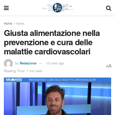
Home
News
Giusta alimentazione nella
prevenzione e cura delle
malattie cardiovascolari
by
Redazione
10 mesi ago
A
A
Reading Time: 1 min read