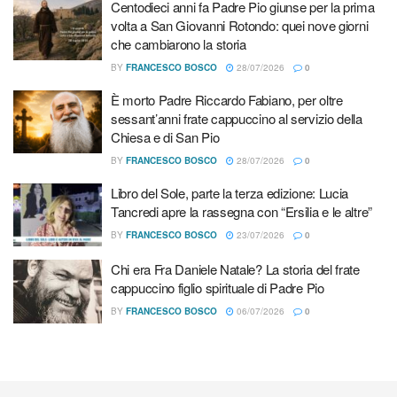
Centodieci anni fa Padre Pio giunse per la prima
volta a San Giovanni Rotondo: quei nove giorni
Cipro, la “vacanza della solidarietà” di Sant’Egidio
che cambiarono la storia
Centodieci anni fa Padre Pio giunse per la prima volta a
BY
FRANCESCO BOSCO
28/07/2026
0
San Giovanni Rotondo: quei nove giorni che cambiarono la
storia
È morto Padre Riccardo Fabiano, per oltre
sessant’anni frate cappuccino al servizio della
Chiesa e di San Pio
BY
FRANCESCO BOSCO
28/07/2026
0
Libro del Sole, parte la terza edizione: Lucia
Tancredi apre la rassegna con “Ersilia e le altre”
BY
FRANCESCO BOSCO
23/07/2026
0
Chi era Fra Daniele Natale? La storia del frate
cappuccino figlio spirituale di Padre Pio
BY
FRANCESCO BOSCO
06/07/2026
0