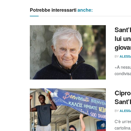
Potrebbe interessarti
anche:
Sant’
lui un
giovan
BY
ALESS
«A nessu
condivis
Cipro
Sant’
BY
ALESS
C'è un'e
cartolina