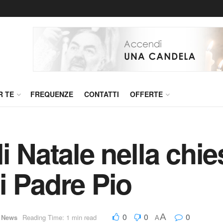
R TE
FREQUENZE
CONTATTI
OFFERTE
i Natale nella chie
i Padre Pio
0
0
0
A
,
News
Reading Time: 1 min read
A