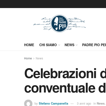
HOME
CHI SIAMO
NEWS
PADRE PIO PE
Home
News
Celebrazioni d
conventuale d
by
Stefano Campanella
3 anni ago
in
News