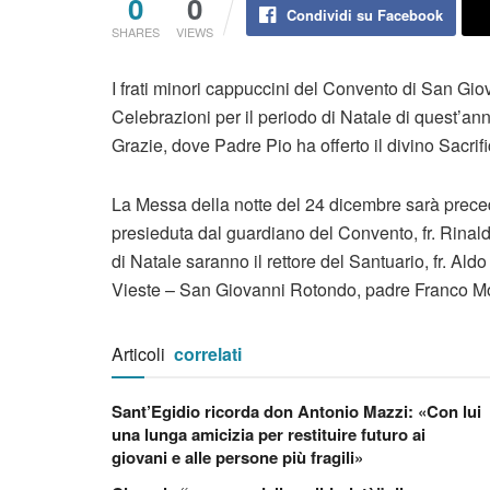
0
0
Condividi su Facebook
SHARES
VIEWS
I frati minori cappuccini del Convento di San Gi
Celebrazioni per il periodo di Natale di quest’an
Grazie, dove Padre Pio ha offerto il divino Sacrif
La Messa della notte del 24 dicembre sarà prece
presieduta dal guardiano del Convento, fr. Rinald
di Natale saranno il rettore del Santuario, fr. Al
Vieste – San Giovanni Rotondo, padre Franco Mo
Articoli
correlati
Sant’Egidio ricorda don Antonio Mazzi: «Con lui
una lunga amicizia per restituire futuro ai
giovani e alle persone più fragili»