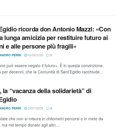
Egidio ricorda don Antonio Mazzi: «Con
a lunga amicizia per restituire futuro ai
i e alle persone più fragili»
03/08/2026
ANDRO PERRI
0
no può essere negato il futuro». È in questa convinzione,
a per decenni, che la Comunità di Sant’Egidio racchiude...
, la “vacanza della solidarietà” di
Egidio
29/07/2026
ANDRO PERRI
0
state che non si misura in chilometri percorsi o in mete da
, ma nel tempo donato agli altri....