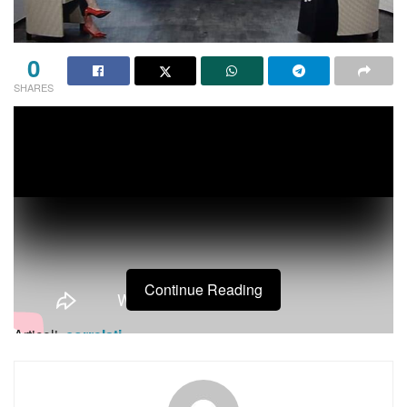
0
SHARES
135 anni fa, a Pietrelcina, nasceva Francesco Forgione…
Padre Pio.
Mentre si vive e celebra l’evento a Pietrelcina e a San
Giovanni Rotondo, insieme alla comunità dei frati
cappuccini e ai devoti del Santo, riproponiamo una puntata
speciale dedicata al suo 134esimo anniversario di nascita,
Continue Reading
andata in onda lo scorso 25 maggio.
Articoli
correlati
Sant’Egidio ricorda don Antonio Mazzi: «Con lui una lunga
amicizia per restituire futuro ai giovani e alle persone più