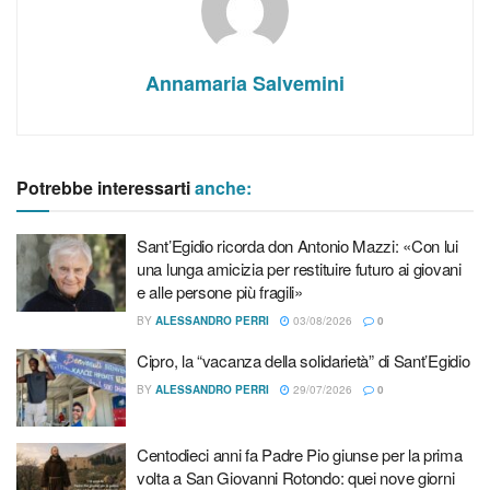
fragili»
Cipro, la “vacanza della solidarietà” di Sant’Egidio
Annamaria Salvemini
Centodieci anni fa Padre Pio giunse per la prima volta a
San Giovanni Rotondo: quei nove giorni che cambiarono la
storia
Potrebbe interessarti
anche:
Sant’Egidio ricorda don Antonio Mazzi: «Con lui
una lunga amicizia per restituire futuro ai giovani
Ricordi e aneddoti raccontati da padre Luciano Lotti,
e alle persone più fragili»
confratello di Padre Pio e profondo conoscitore della vita e
BY
ALESSANDRO PERRI
03/08/2026
0
della santità del frate di Pietrelcina.
Cipro, la “vacanza della solidarietà” di Sant’Egidio
BY
ALESSANDRO PERRI
29/07/2026
0
Centodieci anni fa Padre Pio giunse per la prima
volta a San Giovanni Rotondo: quei nove giorni