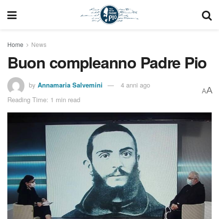
Home
News
Buon compleanno Padre Pio
by
Annamaria Salvemini
4 anni ago
A
A
Reading Time: 1 min read