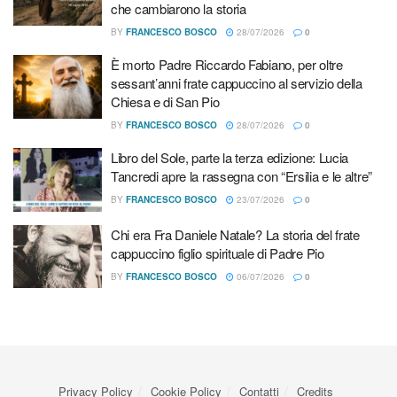
che cambiarono la storia
BY
FRANCESCO BOSCO
28/07/2026
0
È morto Padre Riccardo Fabiano, per oltre
sessant’anni frate cappuccino al servizio della
Chiesa e di San Pio
BY
FRANCESCO BOSCO
28/07/2026
0
Libro del Sole, parte la terza edizione: Lucia
Tancredi apre la rassegna con “Ersilia e le altre”
BY
FRANCESCO BOSCO
23/07/2026
0
Chi era Fra Daniele Natale? La storia del frate
cappuccino figlio spirituale di Padre Pio
BY
FRANCESCO BOSCO
06/07/2026
0
Privacy Policy
Cookie Policy
Contatti
Credits