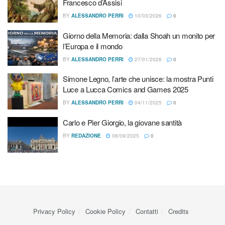
Francesco d’Assisi
BY
ALESSANDRO PERRI
10/03/2026
0
Giorno della Memoria: dalla Shoah un monito per
l’Europa e il mondo
BY
ALESSANDRO PERRI
27/01/2026
0
Simone Legno, l’arte che unisce: la mostra Punti
Luce a Lucca Comics and Games 2025
Un gesto che esprime accoglienza, ospitalità e comunione.
BY
ALESSANDRO PERRI
04/11/2025
0
Solo dopo che l’ospite si è rinfrescato può iniziare la
Carlo e Pier Giorgio, la giovane santità
conversazione sui motivi della visita.
Padre Franco
BY
REDAZIONE
08/09/2025
0
Moscone
, arcivescovo di Manfredonia-Vieste-San
Giovanni Rotondo ha offerto dell’acqua ai rappresentanti
delle altre comunità presenti:
Fr. Vitale Perih
(ucraino)
frate
Francescano dell’Atonement di rito Greco cattolico e
padre
Marian Micu
sacerdote della chiesa ortodossa rumena.
Dopo la liturgia della Parola Padre Marian, fr Vitale e
Privacy Policy
Cookie Policy
Contatti
Credits
Padre Franco hanno dettato un breve pensiero