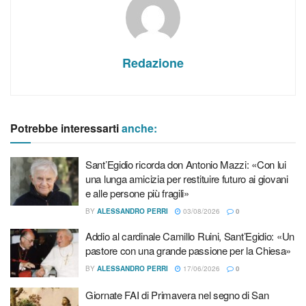
amicizia per restituire futuro ai giovani e alle persone più
fragili»
Addio al cardinale Camillo Ruini, Sant’Egidio: «Un pastore
Redazione
con una grande passione per la Chiesa»
Giornate FAI di Primavera nel segno di San Francesco
d’Assisi
Potrebbe interessarti
anche:
Sant’Egidio ricorda don Antonio Mazzi: «Con lui
una lunga amicizia per restituire futuro ai giovani
e alle persone più fragili»
BY
ALESSANDRO PERRI
03/08/2026
0
Addio al cardinale Camillo Ruini, Sant’Egidio: «Un
pastore con una grande passione per la Chiesa»
BY
ALESSANDRO PERRI
17/06/2026
0
Giornate FAI di Primavera nel segno di San