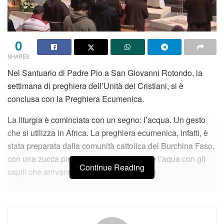
0
SHARES
Nel Santuario di Padre Pio a San Giovanni Rotondo, la
settimana di preghiera dell’Unità dei Cristiani, si è
conclusa con la Preghiera Ecumenica.
La liturgia è cominciata con un segno: l’acqua. Un gesto
che si utilizza in Africa. La preghiera ecumenica, infatti, è
stata preparata dalla comunità cattolica del Burchina Faso,
con una zucca piena d’acqua si condivide l’aqua con gli
Continue Reading
ospiti che arrivano stanchi dal loro viaggio.
Articoli
correlati
Sant’Egidio ricorda don Antonio Mazzi: «Con lui una lunga