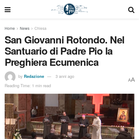
Home
News
Chiesa
San Giovanni Rotondo. Nel
Santuario di Padre Pio la
Preghiera Ecumenica
by
Redazione
3 anni ago
A
A
Reading Time: 1 min read