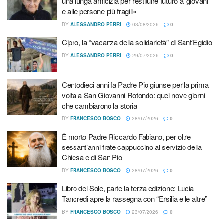
una lunga amicizia per restituire futuro ai giovani
e alle persone più fragili»
Pasqua 2002 ci siamo recati a rendere omaggio al nostro
Santo protettore per chiederli il dono di una nuova vita
BY
ALESSANDRO PERRI
03/08/2026
0
nella nostra famiglia. Al ritorno abbiamo avuto il grande
Cipro, la “vacanza della solidarietà” di Sant’Egidio
dono di concepire un bambino. Quel bimbo desiderato,
BY
ALESSANDRO PERRI
29/07/2026
0
non possibile dalla diagnosi degli uomini, ma possibile
presso Dio, nascerà entro il 31 dicembre 2002 e se
Centodieci anni fa Padre Pio giunse per la prima
maschio, avremo la gioia di chiamarlo Francesco. Ancora
volta a San Giovanni Rotondo: quei nove giorni
una volta l’intercessione di Padre Pio ha donato tanta
che cambiarono la storia
felicità alla nostra famiglia”
BY
FRANCESCO BOSCO
28/07/2026
0
Per intercessione di Padre Pio la famiglia Pizzagalli è stata
È morto Padre Riccardo Fabiano, per oltre
benedetta dal Signore con le sue infinite benedizioni e
sessant’anni frate cappuccino al servizio della
grazie. Primo, Italiano e Praiat, Tailandese, si sono sposati
Chiesa e di San Pio
inizialmente in Tailandia con il rito buddista e
BY
FRANCESCO BOSCO
28/07/2026
0
successivamente in Italia solo civilmente. Dopo una serie
Libro del Sole, parte la terza edizione: Lucia
di avvenimenti tristi di sofferenza e malattia, la signora
Tancredi apre la rassegna con “Ersilia e le altre”
Praiat, dopo aver conosciuto Padre Pio, ha voluto
BY
FRANCESCO BOSCO
23/07/2026
0
approfondire il suo cammino spirituale e solo dopo una