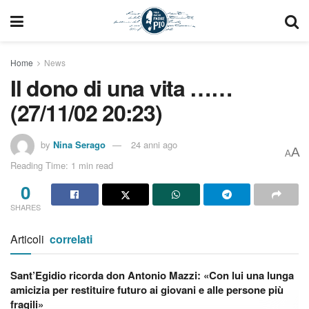
Home
News
Il dono di una vita ……
(27/11/02 20:23)
by
Nina Serago
24 anni ago
A
A
Reading Time: 1 min read
0
SHARES
Articoli
correlati
Sant’Egidio ricorda don Antonio Mazzi: «Con lui una lunga
amicizia per restituire futuro ai giovani e alle persone più
fragili»