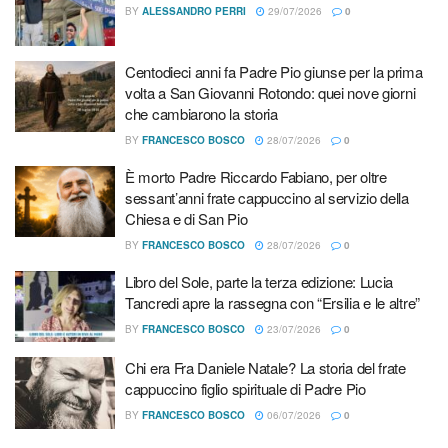
Francesco Dileo, ministro provinciale dei Frati Minori
BY
ALESSANDRO PERRI
29/07/2026
0
Cappuccini della Provincia religiosa di Sant’Angelo e
Padre Pio, i convenuti si sono spostati nella vicina sala
Centodieci anni fa Padre Pio giunse per la prima
“Maria Pyle”, dove lo stesso fr. Francesco, a nome della
volta a San Giovanni Rotondo: quei nove giorni
Provincia, e il sindaco di San Giovanni Rotondo, prof.
che cambiarono la storia
Michele Crisetti, come rappresentante dell’ente capofila
BY
FRANCESCO BOSCO
28/07/2026
0
dell’Associazione “Via della fede di San Pio”, hanno
È morto Padre Riccardo Fabiano, per oltre
firmato un accordo di programma, impegnandosi tra l’altro
sessant’anni frate cappuccino al servizio della
a «costituire un tavolo di consultazione stabile e di
Chiesa e di San Pio
progettazione congiunta delle attività che nel rispetto dei
BY
FRANCESCO BOSCO
28/07/2026
0
reciproci ruoli consentano […] di rispondere ai fabbisogni
Libro del Sole, parte la terza edizione: Lucia
dei fedeli che intendano fare parte o tutto il Cammino che
Tancredi apre la rassegna con “Ersilia e le altre”
attraversa l’insieme dei luoghi dove Padre Pio è stato» e a
BY
FRANCESCO BOSCO
23/07/2026
0
«sviluppare progetti congiunti o distinti, ma comunque
interrelati, che possano migliorare la conoscenza e la
Chi era Fra Daniele Natale? La storia del frate
cappuccino figlio spirituale di Padre Pio
fruibilità del Cammino e dei luoghi riferiti a Padre Pio».
BY
FRANCESCO BOSCO
06/07/2026
0
Articoli
correlati