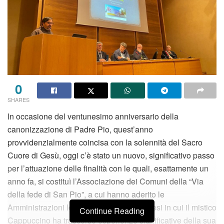
0
SHARES
In occasione del ventunesimo anniversario della
canonizzazione di Padre Pio, quest’anno
provvidenzialmente coincisa con la solennità del Sacro
Cuore di Gesù, oggi c’è stato un nuovo, significativo passo
per l’attuazione delle finalità con le quali, esattamente un
anno fa, si costituì l’Associazione dei Comuni della “Via
della fede di San Pio”, a cui hanno aderito le
Amministrazioni locali delle città e dei paesi in cui il mistico
Continue Reading
Cappuccino ha trascorso esperienze significative della sua