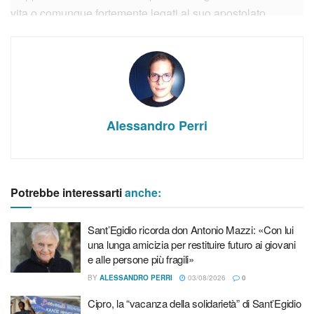
vita o comunque fortemente legati al suo apostolato.
Alessandro Perri
Potrebbe interessarti
anche:
Sant’Egidio ricorda don Antonio Mazzi: «Con lui
una lunga amicizia per restituire futuro ai giovani
e alle persone più fragili»
Dopo una solenne Concelebrazione eucaristica, nella
BY
ALESSANDRO PERRI
03/08/2026
0
chiesa che custodisce il corpo del Santo, presieduta da fr.
Cipro, la “vacanza della solidarietà” di Sant’Egidio